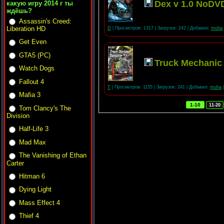
Dex v 1.0 NoDV
какую игру 2014 г ты
ждёшь?
Assassin's Creed:
Liberation HD
D
| Просмотров: 1317 | Загрузок: 242 | Добавил:
muha
Get Even
GTA5 (PC)
Truck Mechanic
Watch Dogs
Fallout 4
T
| Просмотров: 1155 | Загрузок: 241 | Добавил:
muha
|
Mafia 3
1-10
11-20
Tom Clancy's The
Division
Half-Life 3
Mad Max
The Vanishing of Ethan
Carter
Hitman 6
Dying Light
Mass Effect 4
Thief 4