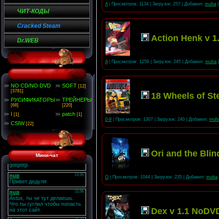
A
| Просмотров: 1134 | Загрузок: 257 | Добавил:
muha
|
ЧИТ-КОДЫ
Cracked Steam
Action Henk v 
Dr.WEB
A
| Просмотров: 1259 | Загрузок: 245 | Добавил:
muha
|
NO CD/NO DVD
SOFT
[12]
[3781]
18 Wheels of St
РУСИФИКАТОРЫ
ТРЕЙНЕРЫ
[68]
[220]
I
patch
[1]
[1]
0-9
| Просмотров: 1307 | Загрузок: 240 | Добавил:
muh
CSIW
[22]
Ori and the Bli
Мини-чат
O
| Просмотров: 1044 | Загрузок: 235 | Добавил:
muha
Dex v 1.1 NoDV