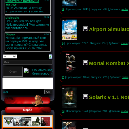
D
| Просмотров: 1245 | Загрузок: 232 | Добавил:
muha
Airport Simulat
A
| Просмотров: 1297 | Загрузок: 227 | Добавил:
muha
|
Mortal Kombat 
M
| Просмотров: 1094 | Загрузок: 225 | Добавил:
muha
300
Solarix v 1.1 N
Опрос
S
| Просмотров: 1241 | Загрузок: 218 | Добавил:
muha