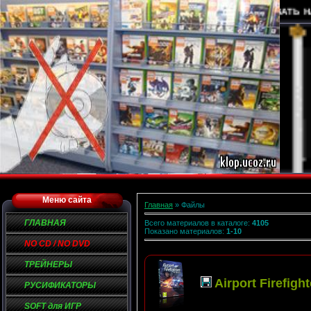
ДОБРО ПОЖАЛОВАТЬ НА 
Меню сайта
Главная
»
Файлы
ГЛАВНАЯ
Всего материалов в каталоге
:
4105
Показано материалов
:
1-10
NO CD / NO DVD
ТРЕЙНЕРЫ
Airport Firefigh
РУСИФИКАТОРЫ
SOFT для ИГР