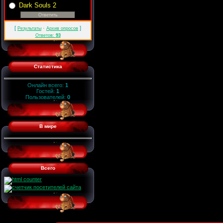
Dark Souls 2
[
·
]
Результаты
Архив опросов
Ответов:
93
Статистика
Онлайн всего:
1
Гостей:
1
Пользователей:
0
В мире
Всего